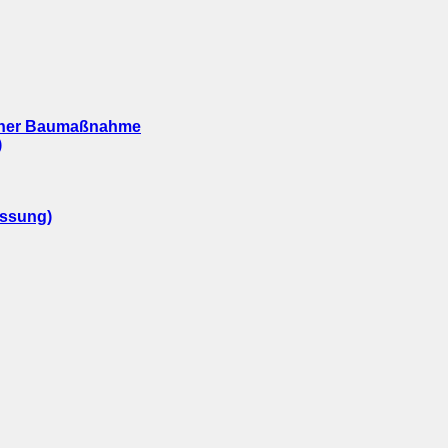
iner Baumaßnahme
)
ssung)